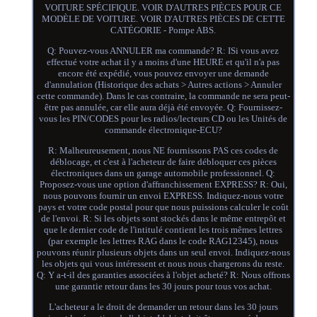
VOITURE SPÉCIFIQUE. VOIR D'AUTRES PIÈCES POUR CE
MODÈLE DE VOITURE. VOIR D'AUTRES PIÈCES DE CETTE
CATÉGORIE - Pompe ABS.
Q: Pouvez-vous ANNULER ma commande? R: ISi vous avez
effectué votre achat il y a moins d'une HEURE et qu'il n'a pas
encore été expédié, vous pouvez envoyer une demande
d'annulation (Historique des achats > Autres actions > Annuler
cette commande). Dans le cas contraire, la commande ne sera peut-
être pas annulée, car elle aura déjà été envoyée. Q: Fournissez-
vous les PIN/CODES pour les radios/lecteurs CD ou les Unités de
commande électronique-ECU?
R: Malheureusement, nous NE fournissons PAS ces codes de
déblocage, et c'est à l'acheteur de faire débloquer ces pièces
électroniques dans un garage automobile professionnel. Q:
Proposez-vous une option d'affranchissement EXPRESS? R: Oui,
nous pouvons fournir un envoi EXPRESS. Indiquez-nous votre
pays et votre code postal pour que nous puissions calculer le coût
de l'envoi. R: Si les objets sont stockés dans le même entrepôt et
que le dernier code de l'intitulé contient les trois mêmes lettres
(par exemple les lettres RAG dans le code RAG12345), nous
pouvons réunir plusieurs objets dans un seul envoi. Indiquez-nous
les objets qui vous intéressent et nous nous chargerons du reste.
Q: Y a-t-il des garanties associées à l'objet acheté? R: Nous offrons
une garantie retour dans les 30 jours pour tous vos achat.
L'acheteur a le droit de demander un retour dans les 30 jours