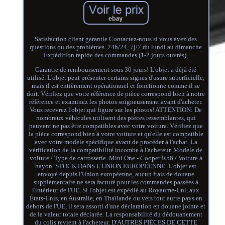
Satisfaction client garantie Contactez-nous si vous avez des
questions ou des problèmes. 24h/24, 7j/7 du lundi au dimanche
Expédition rapide des commandes (1-2 jours ouvrés).
Garantie de remboursement sous 30 jours! L'objet a déjà été
utilisé. L'objet peut présenter certains signes d'usure superficielle,
mais il est entièrement opérationnel et fonctionne comme il se
doit. Vérifiez que votre référence de pièce correspond bien à notre
référence et examinez les photos soigneusement avant d'acheter.
Vous recevrez l'objet qui figure sur les photos! ATTENTION: De
nombreux véhicules utilisent des pièces ressemblantes, qui
peuvent ne pas être compatibles avec votre voiture. Vérifiez que
la pièce correspond bien à votre voiture et qu'elle est compatible
avec votre modèle spécifique avant de procéder à l'achat. La
vérification de la compatibilité incombe à l'acheteur. Modèle de
voiture / Type de carrosserie. Mini One - Cooper R56 / Voiture à
hayon. STOCK DANS L'UNION EUROPÉENNE. L'objet est
envoyé depuis l'Union européenne, aucun frais de douane
supplémentaire ne sera facturé pour les commandes passées à
l'intérieur de l'UE. Si l'objet est expédié au Royaume-Uni, aux
États-Unis, en Australie, en Thaïlande ou vers tout autre pays en
dehors de l'UE, il sera assorti d'une déclaration en douane jointe et
de la valeur totale déclarée. La responsabilité du dédouanement
du colis revient à l'acheteur. D'AUTRES PIÈCES DE CETTE