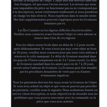
suivant la réception de l'objet. L'objet doit être renvoyé dans son
état d'origine, tel que nous l'avons envoyé. Les retours qui nous
sont imputables (la pièce ne fonctionne pas ou ne correspond pas
à la description), seront entièrement remboursés et nous prendrons
en charge les frais d'envoi. Nous expédions dans le monde entier.
Des frais supplémentaires peuvent s'appliquer pour les livraisons
insulaires par ex.
Les Îles Canaries ou les régions difficiles d'accès/reculées.
Veuillez nous contacter avant d'acheter l'objet si votre adresse se
trouve dans l'une de ces régions.
Tous les objets seront livrés dans un délai de 1-2 jours ouvrés
après dédouanement. Si vous n'avez pas reçu votre objet au bout
de 30 jours, veuillez nous contacter pour que nous vous aidions à
retrouver le colis manquant. Le délai de livraison standard dans
les pays de l'Union européenne est de 3 à 7 jours ouvrés. Le délai
de livraison standard dans les autres pays est de 7 à 20 jours
ouvrés selon l'adresse de livraison. La livraison peut être retardée
par les procédures douanières de votre pays ou d'autres
événements imprévus.
Tous les paiements doivent être reçus avant la livraison de l'objet.
Si vous avez acheté un objet et que vous ne pouvez pas procéder
au paiement, veuillez nous le signaler. Nous souhaitons fournir un
service client d'exception, et notre objectif est de résoudre tous les
problèmes que vous pouvez rencontrer avec la commande ou la
pièce que vous avez achetée.