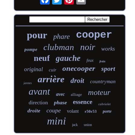
cooper
pour
phare
noir
clubman
works
pompe
neuf
gauche
feux
frein
onecooper
sport
original
cuir
arrière
droit
countryman
jantes
avant
moteur
avec
alliage
essence
direction
phase
cabriolet
coupe
droite
volant
r50r53
porte
mini
jack
union