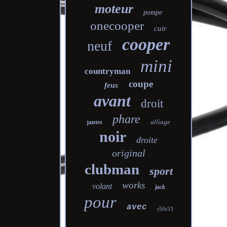
moteur
pompe
onecooper
cuir
cooper
neuf
mini
countryman
coupe
feux
avant
droit
phare
alliage
jantes
noir
droite
original
clubman
sport
works
volant
jack
pour
avec
r50r53