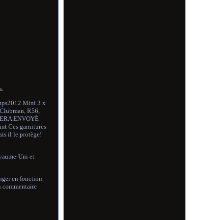
s.
 Smps2012 Mini 3 x
5 Clubman, R56,
 SERA ENVOYÉ
ant Ces garnitures
s il le protège!
oyaume-Uni et
nger en fonction
un commentaire