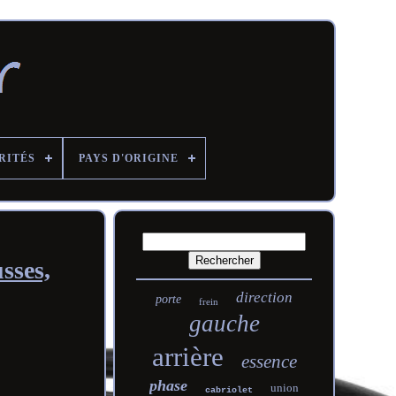
RITÉS
PAYS D'ORIGINE
sses,
direction
porte
frein
gauche
arrière
essence
phase
union
cabriolet