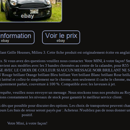
t Grille Housses, Milieu 3. Cette fiche produit est originalement écrite en anglai
is. Si vous avez des questions veuillez nous contacter. Votre MINI, à votre façon!
onvient aux modèles avec les 3 bandes chromées au centre de la calandre, pour R5
SAGE AVEC LE CHOIX DE COULEUR SI AUCUN MESSAGE NOIR BRILLANT NE
ouge brillant Orange brillant Bleu brillant Vert brillant Blanc brillant Rose brill
latéral et collez-le simplement sur le chrome, non seulement il cache le chrome, mai
Ajustement parfait, couverture à 100 %. Compatible avec les laveuses à jet.
 requête, veuillez nous envoyer un message. Nous stockons tous nos produits au R
ons constamment les niveaux de stock pour garantir le meilleur service client.
s dès que possible pour discuter des options. Les choix de transporteur peuvent cha
jours Les frais de retour seront payés par : Acheteur. N'oubliez pas de nous donner 
positif.
Votre Mini, à votre façon!