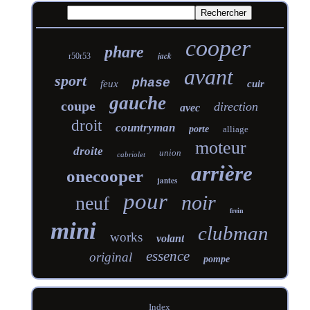
cooper
phare
jack
r50r53
avant
sport
phase
feux
cuir
gauche
coupe
direction
avec
droit
countryman
porte
alliage
moteur
droite
union
cabriolet
arrière
onecooper
jantes
pour
noir
neuf
frein
mini
clubman
works
volant
essence
original
pompe
Index