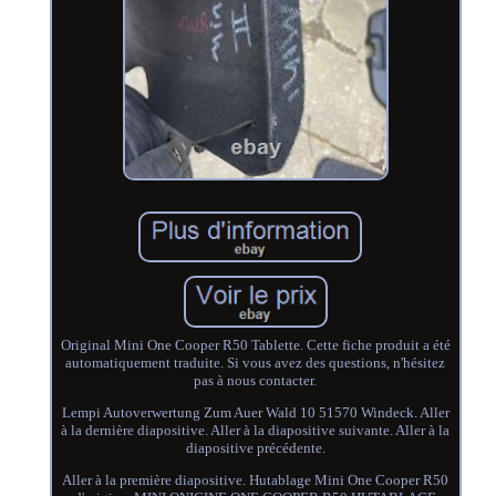
Original Mini One Cooper R50 Tablette. Cette fiche produit a été
automatiquement traduite. Si vous avez des questions, n'hésitez
pas à nous contacter.
Lempi Autoverwertung Zum Auer Wald 10 51570 Windeck. Aller
à la dernière diapositive. Aller à la diapositive suivante. Aller à la
diapositive précédente.
Aller à la première diapositive. Hutablage Mini One Cooper R50