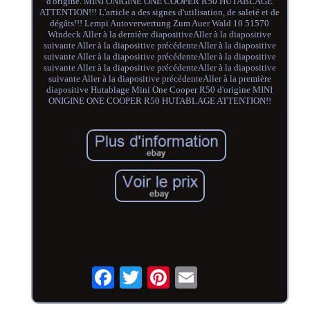
d'origine. MINI ONIGINE ONE COOPER R50 HUTABLAGE
ATTENTION!!! L'article a des signes d'utilisation, de saleté et de
dégâts!!! Lempi Autoverwertung Zum Auer Wald 10 51570
Windeck Aller à la dernière diapositiveAller à la diapositive
suivante Aller à la diapositive précédenteAller à la diapositive
suivante Aller à la diapositive précédenteAller à la diapositive
suivante Aller à la diapositive précédenteAller à la diapositive
suivante Aller à la diapositive précédenteAller à la première
diapositive Hutablage Mini One Cooper R50 d'origine MINI
ONIGINE ONE COOPER R50 HUTABLAGE ATTENTION!!