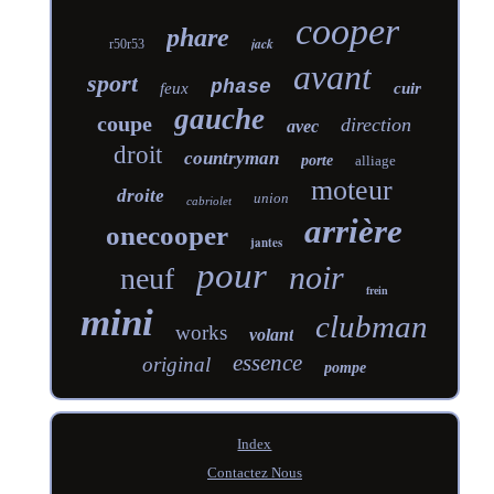
cooper
phare
jack
r50r53
avant
sport
phase
feux
cuir
gauche
coupe
direction
avec
droit
countryman
porte
alliage
moteur
droite
union
cabriolet
arrière
onecooper
jantes
pour
noir
neuf
frein
mini
clubman
works
volant
essence
original
pompe
Index
Contactez Nous