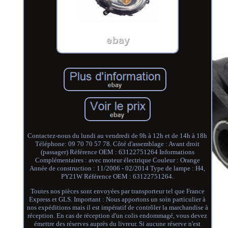
Contactez-nous du lundi au vendredi de 9h à 12h et de 14h à 18h
Téléphone: 09 70 70 57 78. Côté d'assemblage : Avant droit
(passager) Référence OEM : 63122751264 Informations
Complémentaires : avec moteur électrique Couleur : Orange
Année de construction : 11/2006 - 02/2014 Type de lampe : H4,
PY21W Référence OEM : 63122751264.
Toutes nos pièces sont envoyées par transporteur tel que France
Express et GLS. Important : Nous apportons un soin particulier à
nos expéditions mais il est impératif de contrôler la marchandise à
réception. En cas de réception d'un colis endommagé, vous devez
émettre des réserves auprès du livreur. Si aucune réserve n'est