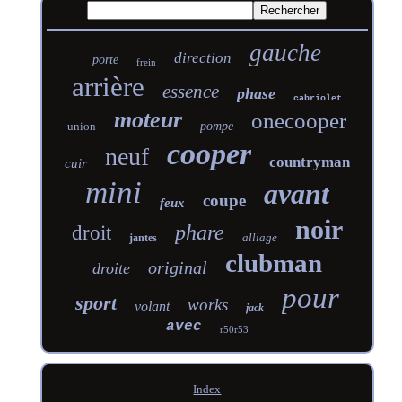
gauche
direction
porte
frein
arrière
essence
phase
cabriolet
moteur
onecooper
union
pompe
cooper
neuf
countryman
cuir
mini
avant
coupe
feux
noir
phare
droit
alliage
jantes
clubman
original
droite
pour
sport
works
volant
jack
avec
r50r53
Index