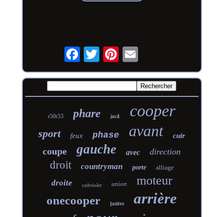
cooper
phare
jack
r50r53
avant
sport
phase
feux
cuir
gauche
coupe
direction
avec
droit
countryman
porte
alliage
moteur
droite
union
cabriolet
arrière
onecooper
jantes