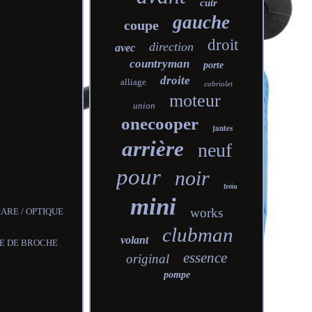
cuir
gauche
coupe
droit
direction
avec
countryman
porte
droite
alliage
cabriolet
moteur
union
onecooper
jantes
arrière
neuf
pour
noir
frein
mini
works
PHARE / OPTIQUE
clubman
volant
BRE DE BROCHE
essence
original
pompe