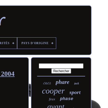
RITÉS
PAYS D'ORIGINE
 2004
phare
jack
r50r53
cooper
sport
phase
feux
avant