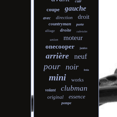
cuir
gauche
coupe
droit
direction
avec
countryman
porte
droite
alliage
cabriolet
moteur
union
onecooper
jantes
arrière
neuf
pour
noir
frein
mini
works
clubman
volant
essence
original
pompe