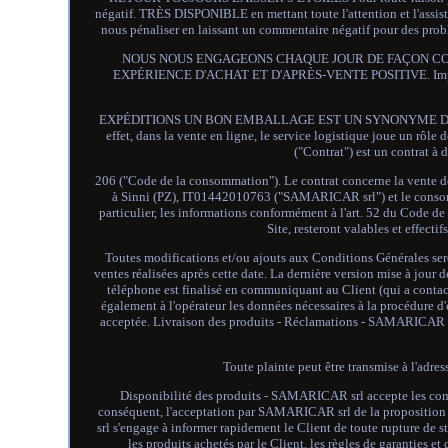
négatif. TRÈS DISPONIBLE en mettant toute l'attention et l'assi
nous pénaliser en laissant un commentaire négatif pour des problè
NOUS NOUS ENGAGEONS CHAQUE JOUR DE FAÇON CON
EXPÉRIENCE D'ACHAT ET D'APRÈS-VENTE POSITIVE. Impôt En eff
EXPÉDITIONS UN BON EMBALLAGE EST UN SYNONYME DE GARANTIE
effet, dans la vente en ligne, le service logistique joue un rôle 
("Contrat") est un contrat à d
206 ("Code de la consommation"). Le contrat concerne la vente d
à Sinni (PZ), IT01442010763 ("SAMARICAR srl") et le consomma
particulier, les informations conformément à l'art. 52 du Code d
Site, resteront valables et effect
Toutes modifications et/ou ajouts aux Conditions Générales sero
ventes réalisées après cette date. La dernière version mise à jour 
téléphone est finalisé en communiquant au Client (qui a conta
également à l'opérateur les données nécessaires à la procédure 
acceptée. Livraison des produits - Réclamations - SAMARICAR srl 
Toute plainte peut être transmise à l'adr
Disponibilité des produits - SAMARICAR srl accepte les comm
conséquent, l'acceptation par SAMARICAR srl de la proposition 
srl s'engage à informer rapidement le Client de toute rupture de 
les produits achetés par le Client, les règles de garanties