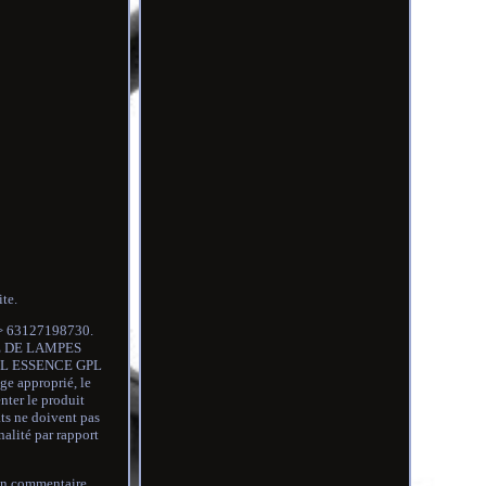
te.
> 63127198730.
PE DE LAMPES
SEL ESSENCE GPL
e approprié, le
nter le produit
ats ne doivent pas
alité par rapport
un commentaire