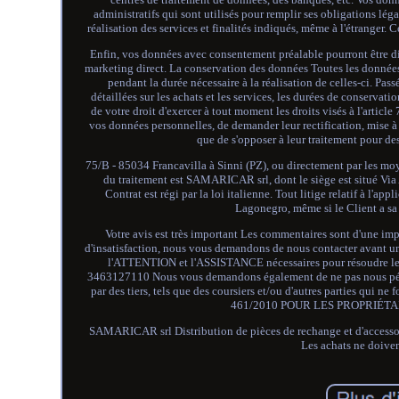
administratifs qui sont utilisés pour remplir ses obligations léga
réalisation des services et finalités indiqués, même à l'étranger.
Enfin, vos données avec consentement préalable pourront être divu
marketing direct. La conservation des données Toutes les données a
pendant la durée nécessaire à la réalisation de celles-ci. P
détaillées sur les achats et les services, les durées de conservati
de votre droit d'exercer à tout moment les droits visés à l'articl
vos données personnelles, de demander leur rectification, mise à j
que de s'opposer à leur traitement pour d
75/B - 85034 Francavilla à Sinni (PZ), ou directement par les mo
du traitement est SAMARICAR srl, dont le siège est situé Via 
Contrat est régi par la loi italienne. Tout litige relatif à l'a
Lagonegro, même si le Client a sa 
Votre avis est très important Les commentaires sont d'une imp
d'insatisfaction, nous vous demandons de nous contacter ava
l'ATTENTION et l'ASSISTANCE nécessaires pour résoudre les 
3463127110 Nous vous demandons également de ne pas nous pénal
par des tiers, tels que des coursiers et/ou d'autres parties
461/2010 POUR LES PROPRIÉTAI
SAMARICAR srl Distribution de pièces de rechange et d'acce
Les achats ne doiven