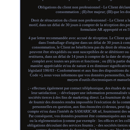
Obligations du client non professionnel - Le Client déclare
consommation ; (II) être majeur; (III) que les d
Droit de rétractation du client non professionnel - Le Client a le 
motif, dans un délai de 30 jours à compter de la réception des pro
formulaire AR approprié et en 
4 par lettre recommandée avec accusé de réception. Le Client qui e
dans l'emballage d'origine dans un délai de 30 jours à com
consommation, le Client ne bénéficiera pas du droit de rétracta
peuvent être réexpédiés ou sont susceptibles de se détériorer o
restituera, dans un délai de 14 jours à compter de la date de récept
complet avec toutes ses pièces et fonctions ; ou (II) la partie
manière appréciable et/ou de nature à en diminuer significative
législatif 196/03 - Conformément et aux fins des dispositions du d
Code »), nous vous informons que vos données personnelles, four
moyen d'outils électroniques et manuels 
; - effectuer, également par contact téléphonique, des études de m
leur satisfaction ; - développer une information personnalisée 
sociétés tierces à des fins de marketing direct. La fourniture de d
de fournir des données rendra impossible l'exécution de la comm
personnelles en question, aux fins énoncées ci-dessus, peut éga
compte et/ou dans l'intérêt de SAMARICAR srl, fournissent des ser
Par conséquent, vos données pourront être communiquées aux même
ou la réglementation (comme par exemple : les offices et les col
obligations découlant des services fournis ; - des sociétés tierce
centres de traitement de données, des banques, etc. Vos donné