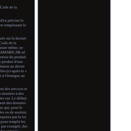
 Code de la
 d'en préciser le
en remplissant le
uée sur la facture
 Code de la
nature même, ne
nt. SAMARICAR srl
 retour du produit
e produit d'une
mément au décret
les (ci-après le «
à l'étranger, au
nt des services et
es données à des
res cas. Le défaut
ement des données
r, qui, pour le
les ou de soutien.
quises par la loi
 pour remplir les
, par exemple, des
 des services