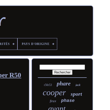
RITÉS
PAYS D'ORIGINE
per R50
phare
jack
r50r53
cooper
sport
phase
feux
avant