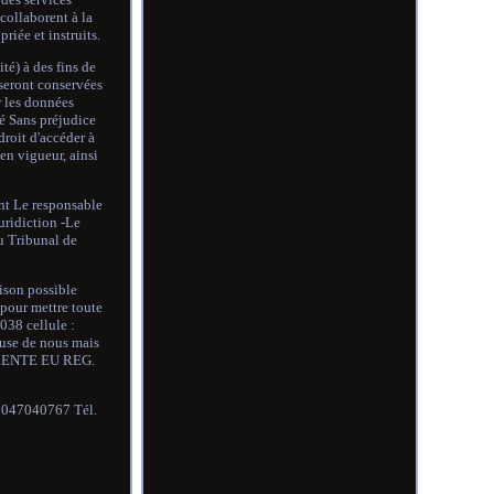
 collaborent à la
riée et instruits.
té) à des fins de
 seront conservées
r les données
sé Sans préjudice
droit d'accéder à
en vigueur, ainsi
ent Le responsable
uridiction -Le
du Tribunal de
aison possible
our mettre toute
038 cellule :
use de nous mais
IVALENTE EU REG.
2047040767 Tél.