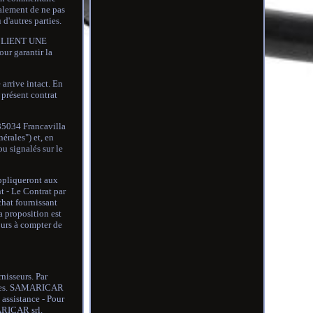
alement de ne pas
d'autres parties.
CLIENT UNE
ur garantir la
rive intact. En
e présent contrat
 85034 Francavilla
rales") et, en
u signalés sur le
appliqueront aux
t - Le Contrat par
hat fournissant
a proposition est
ours à compter de
nisseurs. Par
-mêmes. SAMARICAR
 assistance - Pour
MARICAR srl.