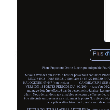
Phare Projecteur Droite Électrique Adaptable Pour
Si vous avez des questions, n'hésitez pas à nous conta
MN3064903 - 00854582812 Similaire à : 63127198730
HALOGÈNES H7+H7 (non inclus) --------- CANDIDATURE SU
VERSION : 3 PORTES PÉRIODE DU : 09/2004-> jusqu'au 06/2006 -
montage doit être effectué par du personnel spécialisé. Les pro
décrit. Nous demandons aux aimables acheteurs d'effectuer leurs a
être effectués uniquement en visionnant la photo Nos pièces déta
aux pièces détachées d'origine Ce sont de nouv
RETOUR TOUJOURS LAISSER 5 ÉTOILES Pour toute raison possi