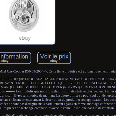
 Mini One-Cooper R50 09/2004- >. Cette fiche produit a été automatiquement tradui
cter. PHARE ELECTRIQUE DROIT ADAPTABLE POUR MINI ONE-COOPER R50 09/2004-
 PHARE AVANT DROIT - RÉGLAGE ÉLECTRIQUE - TYPE DE FEU HALOGÈNE TY
R : MARQUE: MINI MODÈLE : UN - COOPER (R50 - R53) ALIMENTATION: DIE
-------- Les produits que nous fournissons sont destinés exclusivement à un usag
duits sont livrés sans notice de montage La photo utilisée a pour seul but de représe
chats en lisant attentivement la description du produit et son application. Les ach
chées ne sont pas d'origine mais parfaitement égales en forme, montage et fonctionn
elles pièces de rechange compatibles avec le véhicule indiqué dans la description.
ble d'insatisfaction, nous vous demandons de nous contacter avant d'émettre 