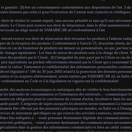
 et garantit : (I) être un consommateur conformément aux dispositions de l'art. 3 du
onnées fournies par celui-ci pour l'exécution du Contrat sont correctes et véridiques.
droit de résilier le contrat stipulé, sans aucune pénalité et sans qu'il soit nécessaire
duits. Le Client peut exercer son droit de rétractation, dans le délai susmentionné, 
l'envoyant au siège social de SAMARICAR srl conformément à l'art.
ntend exercer son droit de rétractation doit retourner les produits à l'adresse indiq
pter de la réception des produits. Conformément à l'article 55, deuxième alinéa, du
tion en cas de fourniture de produits sur mesure ou personnalisés, ou qui, par leur 
u de changer rapidement - Les frais de retour des produits sont à la charge du clie
ion des produits par le Client : (I) l'intégralité du prix payé par le Client en cas de
 du prix équivalente au produit effectivement retourné par le Client qui a consommé l
ment la valeur. Traitement et confidentialité des informations personnelles confor
écret législatif n° 196 du 30 juin 2003 relatif à la protection des données personnel
nies et/ou acquises ultérieurement, seront traitées par SAMARICAR srl, en Italie et 
conformément au Code et à la législation en vigueur sur la confidentialité.
arché, des analyses économiques et statistiques afin de vérifier le bon fonctionneme
sur les habitudes de consommation et l'orientation des intéressés ; - communiquer l
onnées est obligatoire pour la conclusion du contrat d'achat, facultative dans les aut
ande passée. Catégories de sujets auxquels les données seront transmises Le trait
lement être effectué par des personnes physiques ou morales, en Italie ou à l'étrange
vices de traitement spécifiques ou qui exercer des activités connexes, instrumenta
s fins indiquées à : - toute personne destinataire légitime des communications re
lectivités publiques) ; - toute personne destinataire des communications nécessaires
s spécialisées dans la gestion des informations commerciales et liées au crédit comme
es seront également traitées par : - entreprises et/ou collaborateurs pour la gestion