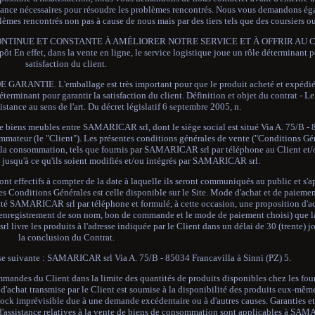
stance nécessaires pour résoudre les problèmes rencontrés. Nous vous demandons ég
mes rencontrés non pas à cause de nous mais par des tiers tels que des coursiers ou 
TINUE ET CONSTANTE À AMÉLIORER NOTRE SERVICE ET À OFFRIR AU 
et, dans la vente en ligne, le service logistique joue un rôle déterminant po
satisfaction du client.
. L'emballage est très important pour que le produit acheté et expédié ar
déterminant pour garantir la satisfaction du client. Définition et objet du contrat - L
istance au sens de l'art. Du décret législatif 6 septembre 2005, n.
e biens meubles entre SAMARICAR srl, dont le siège social est situé Via A. 75/B -
teur (le "Client"). Les présentes conditions générales de vente ("Conditions Géné
e la consommation, tels que fournis par SAMARICAR srl par téléphone au Client et/o
ifs jusqu'à ce qu'ils soient modifiés et/ou intégrés par SAMARICAR srl.
nt effectifs à compter de la date à laquelle ils seront communiqués au public et s'
des Conditions Générales est celle disponible sur le Site. Mode d'achat et de paiemen
cté SAMARICAR srl par téléphone et formulé, à cette occasion, une proposition d'ac
d'enregistrement de son nom, bon de commande et le mode de paiement choisi) que l
livre les produits à l'adresse indiquée par le Client dans un délai de 30 (trente) j
la conclusion du Contrat.
esse suivante : SAMARICAR srl Via A. 75/B - 85034 Francavilla à Sinni (PZ) 5.
andes du Client dans la limite des quantités de produits disponibles chez les four
d'achat transmise par le Client est soumise à la disponibilité des produits eux
stock imprévisible due à une demande excédentaire ou à d'autres causes. Garanties et
 et d'assistance relatives à la vente de biens de consommation sont applicables à SA