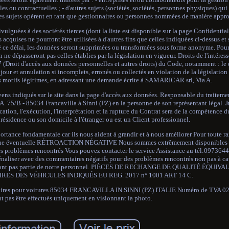
les ou contractuelles ; - d'autres sujets (sociétés, sociétés, personnes physiques) qui
 Ces sujets opèrent en tant que gestionnaires ou personnes nommées de manière approp
lguées à des sociétés tierces (dont la liste est disponible sur la page Confidentiali
cquises ne pourront être utilisées à d'autres fins que celles indiquées ci-dessus et
assé ce délai, les données seront supprimées ou transformées sous forme anonyme. Pou
on ne dépasseront pas celles établies par la législation en vigueur. Droits de l'intéres
e 7 (Droit d'accès aux données personnelles et autres droits) du Code, notamment : le 
our et annulation si incomplets, erronés ou collectés en violation de la législation 
es motifs légitimes, en adressant une demande écrite à SAMARICAR srl, Via A.
yens indiqués sur le site dans la page d'accès aux données. Responsable du traitem
A. 75/B - 85034 Francavilla à Sinni (PZ) en la personne de son représentant légal. J
pplication, l'exécution, l'interprétation et la rupture du Contrat sera de la compétence 
résidence ou son domicile à l'étranger ou est un Client professionnel.
ortance fondamentale car ils nous aident à grandir et à nous améliorer Pour toute r
nt une éventuelle RÉTROACTION NÉGATIVE Nous sommes extrêmement disponibles p
problèmes rencontrés Vous pouvez contacter le service Assistance au tél:0973644
iser avec des commentaires négatifs pour des problèmes rencontrés non pas à ca
 qui ne font pas partie de notre personnel. PIÈCES DE RECHANGE DE QUALITÉ ÉQU
RES DES VÉHICULES INDIQUÉS EU REG. 2017 n° 1001 ART 14 C.
ssoires pour voitures 85034 FRANCAVILLA IN SINNI (PZ) ITALIE Numéro de TVA 0
t pas être effectués uniquement en visionnant la photo.