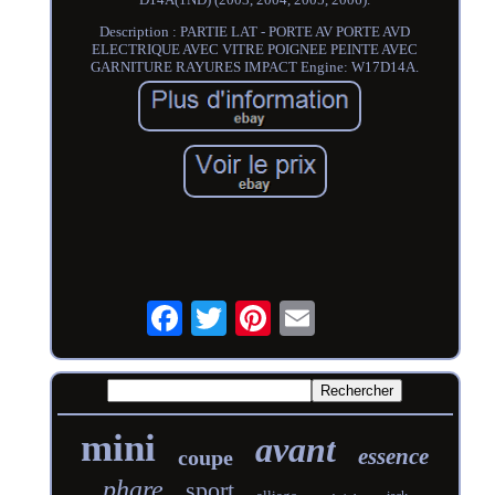
Description : PARTIE LAT - PORTE AV PORTE AVD
ELECTRIQUE AVEC VITRE POIGNEE PEINTE AVEC
GARNITURE RAYURES IMPACT Engine: W17D14A.
mini
avant
essence
coupe
phare
sport