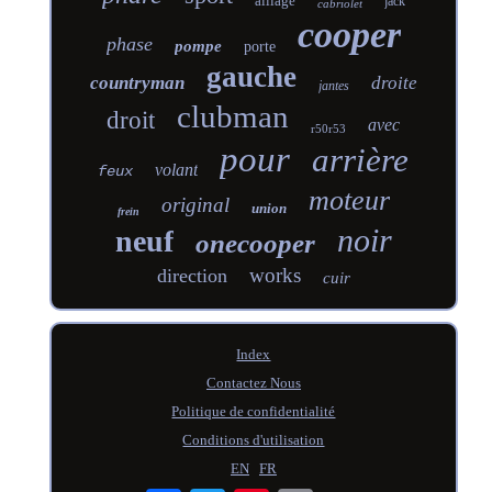
alliage
jack
cabriolet
cooper
phase
pompe
porte
gauche
countryman
droite
jantes
clubman
droit
avec
r50r53
pour
arrière
volant
feux
moteur
original
union
frein
noir
neuf
onecooper
works
direction
cuir
Index
Contactez Nous
Politique de confidentialité
Conditions d'utilisation
EN
FR