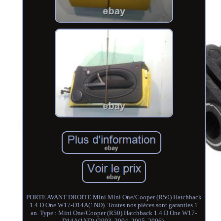
PORTE AVANT DROITE Mini Mini One/Cooper (R50) Hatchback
1.4 D One W17-D14A(1ND). Toutes nos pièces sont garanties 1
an. Type : Mini One/Cooper (R50) Hatchback 1.4 D One W17-
D14A(1ND) (2003, 2004, 2005, 2006).