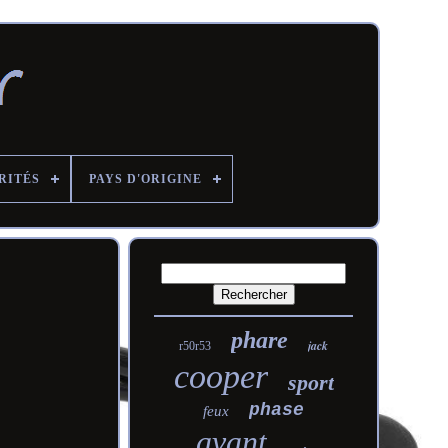
RITÉS
PAYS D'ORIGINE
phare
jack
r50r53
cooper
sport
phase
feux
avant