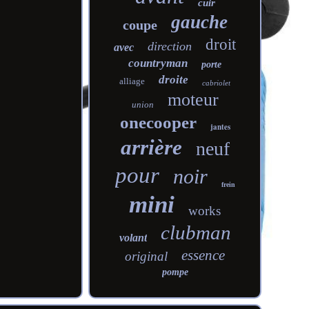
cuir
gauche
coupe
droit
direction
avec
countryman
porte
droite
alliage
cabriolet
moteur
union
onecooper
jantes
arrière
neuf
pour
noir
frein
mini
works
clubman
volant
essence
original
pompe