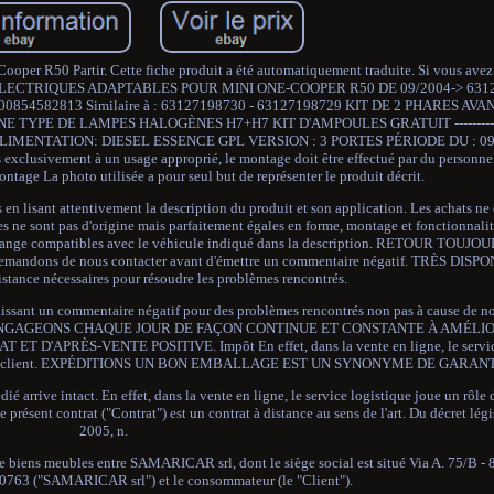
ooper R50 Partir. Cette fiche produit a été automatiquement traduite. Si vous avez
EURS ELECTRIQUES ADAPTABLES POUR MINI ONE-COOPER R50 DE 09/2004-> 631
0854582813 Similaire à : 63127198730 - 63127198729 KIT DE 2 PHARES AVAN
E TYPE DE LAMPES HALOGÈNES H7+H7 KIT D'AMPOULES GRATUIT -------
LIMENTATION: DIESEL ESSENCE GPL VERSION : 3 PORTES PÉRIODE DU : 09/2
s exclusivement à un usage approprié, le montage doit être effectué par du personnel
ontage La photo utilisée a pour seul but de représenter le produit décrit.
en lisant attentivement la description du produit et son application. Les achats ne 
 ne sont pas d'origine mais parfaitement égales en forme, montage et fonctionnalit
rechange compatibles avec le véhicule indiqué dans la description. RETOUR TOUJ
s demandons de nous contacter avant d'émettre un commentaire négatif. TRÈS DISP
ssistance nécessaires pour résoudre les problèmes rencontrés.
ssant un commentaire négatif pour des problèmes rencontrés non pas à cause de no
NOUS NOUS ENGAGEONS CHAQUE JOUR DE FAÇON CONTINUE ET CONSTANTE À AMÉ
'APRÈS-VENTE POSITIVE. Impôt En effet, dans la vente en ligne, le service
action du client. EXPÉDITIONS UN BON EMBALLAGE EST UN SYNONYME DE GARANT
ié arrive intact. En effet, dans la vente en ligne, le service logistique joue un rôle
Le présent contrat ("Contrat") est un contrat à distance au sens de l'art. Du décret lég
2005, n.
e biens meubles entre SAMARICAR srl, dont le siège social est situé Via A. 75/B -
10763 ("SAMARICAR srl") et le consommateur (le "Client").