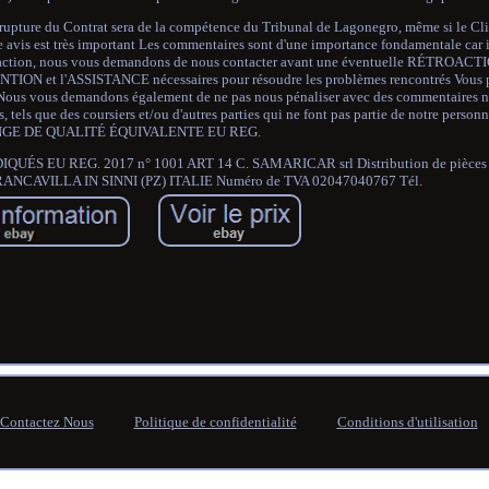
et la rupture du Contrat sera de la compétence du Tribunal de Lagonegro, même si le Cl
re avis est très important Les commentaires sont d'une importance fondamentale car i
satisfaction, nous vous demandons de nous contacter avant une éventuelle RÉTRO
NTION et l'ASSISTANCE nécessaires pour résoudre les problèmes rencontrés Vous 
 Nous vous demandons également de ne pas nous pénaliser avec des commentaires n
, tels que des coursiers et/ou d'autres parties qui ne font pas partie de notre perso
GE DE QUALITÉ ÉQUIVALENTE EU REG.
S EU REG. 2017 n° 1001 ART 14 C. SAMARICAR srl Distribution de pièces d
4 FRANCAVILLA IN SINNI (PZ) ITALIE Numéro de TVA 02047040767 Tél.
Contactez Nous
Politique de confidentialité
Conditions d'utilisation