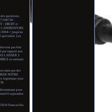
 des questions,
27198730 -
T - DROIT et
-- CANDIDATURE
004-> jusqu'au
 spécialisé. Les
doivent pas être
é par rapport aux
OURS LAISSER 5
ONIBLE en mettant
us mais par des
LIORER NOTRE
 logistique joue
IE.
 déterminant pour
islatif 6 septembre
 85034 Francavilla