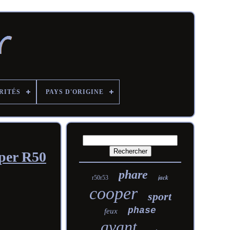
RITÉS
PAYS D'ORIGINE
oper R50
phare
jack
r50r53
cooper
sport
phase
feux
avant