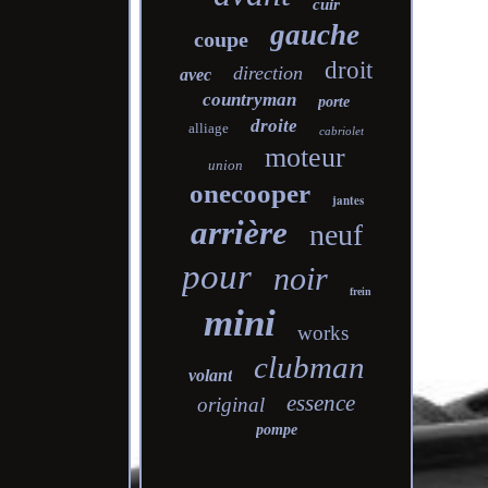
cuir
gauche
coupe
droit
direction
avec
countryman
porte
droite
alliage
cabriolet
moteur
union
onecooper
jantes
arrière
neuf
pour
noir
frein
mini
works
clubman
volant
essence
original
pompe