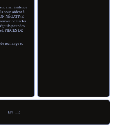
ient a sa résidence
ls nous aident à
ACTION NÉGATIVE
pouvez contacter
égatifs pour des
nnel. PIÈCES DE
e rechange et
EN
FR