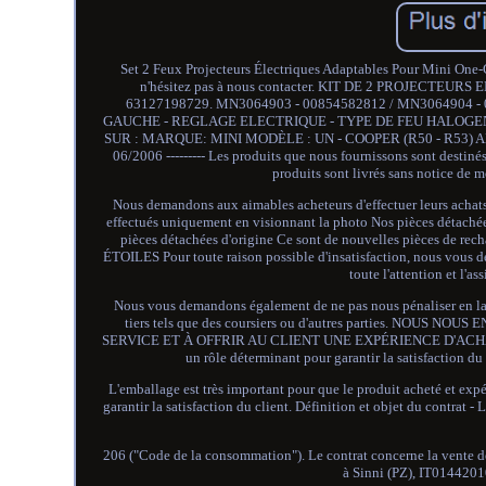
Set 2 Feux Projecteurs Électriques Adaptables Pour Mini One-C
n'hésitez pas à nous contacter. KIT DE 2 PROJECT
63127198729. MN3064903 - 00854582812 / MN3064904 - 0
GAUCHE - REGLAGE ELECTRIQUE - TYPE DE FEU HALOGEN
SUR : MARQUE: MINI MODÈLE : UN - COOPER (R50 - R53) A
06/2006 --------- Les produits que nous fournissons sont destiné
produits sont livrés sans notice de m
Nous demandons aux aimables acheteurs d'effectuer leurs achats 
effectués uniquement en visionnant la photo Nos pièces détachées
pièces détachées d'origine Ce sont de nouvelles pièces de 
ÉTOILES Pour toute raison possible d'insatisfaction, nous vou
toute l'attention et l'a
Nous vous demandons également de ne pas nous pénaliser en lai
tiers tels que des coursiers ou d'autres parties. 
SERVICE ET À OFFRIR AU CLIENT UNE EXPÉRIENCE D'ACHAT ET D
un rôle déterminant pour garantir la satisf
L'emballage est très important pour que le produit acheté et expéd
garantir la satisfaction du client. Définition et objet du contrat - 
206 ("Code de la consommation"). Le contrat concerne la vente d
à Sinni (PZ), IT014420