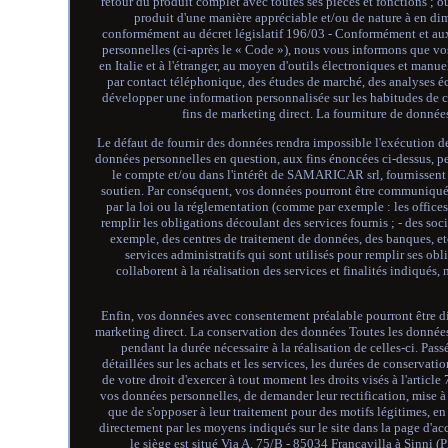
retour du produit complet avec toutes ses pièces et fonctions ; o
produit d'une manière appréciable et/ou de nature à en dim
conformément au décret législatif 196/03 - Conformément et aux f
personnelles (ci-après le « Code »), nous vous informons que vo
en Italie et à l'étranger, au moyen d'outils électroniques et manu
par contact téléphonique, des études de marché, des analyses éco
développer une information personnalisée sur les habitudes de c
fins de marketing direct. La fourniture de données
Le défaut de fournir des données rendra impossible l'exécution d
données personnelles en question, aux fins énoncées ci-dessus, peu
le compte et/ou dans l'intérêt de SAMARICAR srl, fournissent d
soutien. Par conséquent, vos données pourront être communiquée
par la loi ou la réglementation (comme par exemple : les offices
remplir les obligations découlant des services fournis ; - des soc
exemple, des centres de traitement de données, des banques, etc
services administratifs qui sont utilisés pour remplir ses obl
collaborent à la réalisation des services et finalités indiqué
Enfin, vos données avec consentement préalable pourront être divu
marketing direct. La conservation des données Toutes les données a
pendant la durée nécessaire à la réalisation de celles-ci. P
détaillées sur les achats et les services, les durées de conservati
de votre droit d'exercer à tout moment les droits visés à l'articl
vos données personnelles, de demander leur rectification, mise à j
que de s'opposer à leur traitement pour des motifs légitimes, 
directement par les moyens indiqués sur le site dans la page d
le siège est situé Via A. 75/B - 85034 Francavilla à Sinni (P