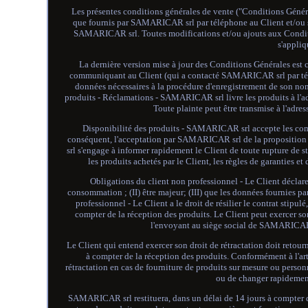
Les présentes conditions générales de vente ("Conditions Généra
que fournis par SAMARICAR srl par téléphone au Client et/ou signa
SAMARICAR srl. Toutes modifications et/ou ajouts aux Conditio
s'appliq
La dernière version mise à jour des Conditions Générales est c
communiquant au Client (qui a contacté SAMARICAR srl par télép
données nécessaires à la procédure d'enregistrement de son no
produits - Réclamations - SAMARICAR srl livre les produits à l'ad
Toute plainte peut être transmise à l'adr
Disponibilité des produits - SAMARICAR srl accepte les comm
conséquent, l'acceptation par SAMARICAR srl de la proposition 
srl s'engage à informer rapidement le Client de toute rupture de 
les produits achetés par le Client, les règles de garanties
Obligations du client non professionnel - Le Client déclare
consommation ; (II) être majeur; (III) que les données fournies pa
professionnel - Le Client a le droit de résilier le contrat stipul
compter de la réception des produits. Le Client peut exercer so
l'envoyant au siège social de SAMARICAR s
Le Client qui entend exercer son droit de rétractation doit retourn
à compter de la réception des produits. Conformément à l'ar
rétractation en cas de fourniture de produits sur mesure ou person
ou de changer rapidement 
SAMARICAR srl restituera, dans un délai de 14 jours à compter de l