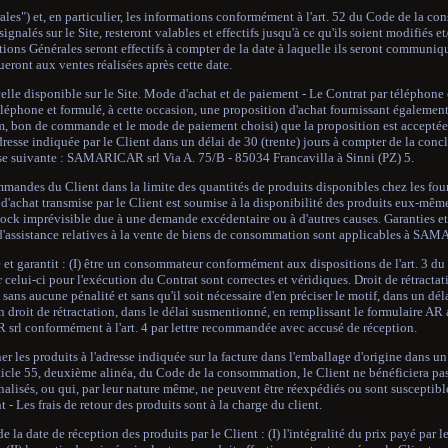
les") et, en particulier, les informations conformément à l'art. 52 du Code de la co
lés sur le Site, resteront valables et effectifs jusqu'à ce qu'ils soient modifiés et
ns Générales seront effectifs à compter de la date à laquelle ils seront communiqu
ueront aux ventes réalisées après cette date.
elle disponible sur le Site. Mode d'achat et de paiement - Le Contrat par téléphone e
hone et formulé, à cette occasion, une proposition d'achat fournissant également à
m, bon de commande et le mode de paiement choisi) que la proposition est acceptée
resse indiquée par le Client dans un délai de 30 (trente) jours à compter de la conc
esse suivante : SAMARICAR srl Via A. 75/B - 85034 Francavilla à Sinni (PZ) 5.
andes du Client dans la limite des quantités de produits disponibles chez les four
d'achat transmise par le Client est soumise à la disponibilité des produits eux
stock imprévisible due à une demande excédentaire ou à d'autres causes. Garanties et
 et d'assistance relatives à la vente de biens de consommation sont applicables à SA
 et garantit : (I) être un consommateur conformément aux dispositions de l'art. 3 du
r celui-ci pour l'exécution du Contrat sont correctes et véridiques. Droit de rétracta
é, sans aucune pénalité et sans qu'il soit nécessaire d'en préciser le motif, dans un dél
n droit de rétractation, dans le délai susmentionné, en remplissant le formulaire AR 
rl conformément à l'art. 4 par lettre recommandée avec accusé de réception.
er les produits à l'adresse indiquée sur la facture dans l'emballage d'origine dans un
ticle 55, deuxième alinéa, du Code de la consommation, le Client ne bénéficiera pas
nalisés, ou qui, par leur nature même, ne peuvent être réexpédiés ou sont susceptible
- Les frais de retour des produits sont à la charge du client.
a date de réception des produits par le Client : (I) l'intégralité du prix payé par l