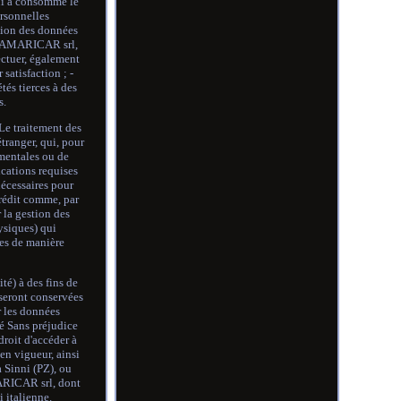
qui a consommé le
ersonnelles
ction des données
r SAMARICAR srl,
fectuer, également
satisfaction ; -
tés tierces à des
s.
Le traitement des
tranger, qui, pour
umentales ou de
cations requises
nécessaires pour
crédit comme, par
 la gestion des
hysiques) qui
ées de manière
té) à des fins de
 seront conservées
r les données
sé Sans préjudice
droit d'accéder à
en vigueur, ainsi
 Sinni (PZ), ou
MARICAR srl, dont
i italienne.