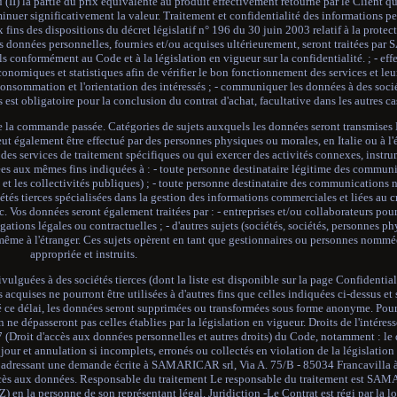
u (II) la partie du prix équivalente au produit effectivement retourné par le Client 
inuer significativement la valeur. Traitement et confidentialité des informations p
ins des dispositions du décret législatif n° 196 du 30 juin 2003 relatif à la prote
s données personnelles, fournies et/ou acquises ultérieurement, seront traitées pa
els conformément au Code et à la législation en vigueur sur la confidentialité. ; - ef
nomiques et statistiques afin de vérifier le bon fonctionnement des services et leur 
onsommation et l'orientation des intéressés ; - communiquer les données à des socié
 est obligatoire pour la conclusion du contrat d'achat, facultative dans les autres ca
e la commande passée. Catégories de sujets auxquels les données seront transmises 
t également être effectué par des personnes physiques ou morales, en Italie ou à l'é
es services de traitement spécifiques ou qui exercer des activités connexes, instr
s aux mêmes fins indiquées à : - toute personne destinataire légitime des communi
 et les collectivités publiques) ; - toute personne destinataire des communications 
iétés tierces spécialisées dans la gestion des informations commerciales et liées au 
. Vos données seront également traitées par : - entreprises et/ou collaborateurs pour
igations légales ou contractuelles ; - d'autres sujets (sociétés, sociétés, personnes p
s, même à l'étranger. Ces sujets opèrent en tant que gestionnaires ou personnes nomm
appropriée et instruits.
lguées à des sociétés tierces (dont la liste est disponible sur la page Confidentiali
cquises ne pourront être utilisées à d'autres fins que celles indiquées ci-dessus et
assé ce délai, les données seront supprimées ou transformées sous forme anonyme. Pou
on ne dépasseront pas celles établies par la législation en vigueur. Droits de l'intéres
e 7 (Droit d'accès aux données personnelles et autres droits) du Code, notamment : le 
our et annulation si incomplets, erronés ou collectés en violation de la législation 
en adressant une demande écrite à SAMARICAR srl, Via A. 75/B - 85034 Francavilla à
'accès aux données. Responsable du traitement Le responsable du traitement est SA
Z) en la personne de son représentant légal. Juridiction -Le Contrat est régi par la lo