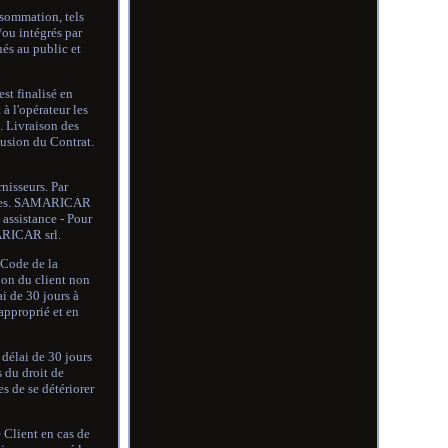
nsommation, tels
/ou intégrés par
és au public et
st finalisé en
 l'opérateur les
. Livraison des
lusion du Contrat.
nisseurs. Par
-mêmes. SAMARICAR
 assistance - Pour
MARICAR srl.
 Code de la
tion du client non
ai de 30 jours à
approprié et en
 délai de 30 jours
 du droit de
s de se détériorer
e Client en cas de