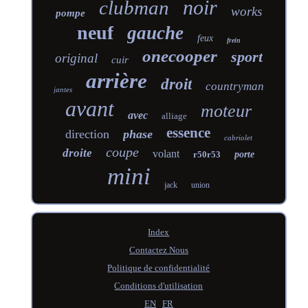
noir
clubman
works
pompe
neuf
gauche
feux
frein
onecooper
sport
original
cuir
arrière
droit
countryman
jantes
avant
moteur
avec
alliage
essence
direction
phase
cabriolet
coupe
droite
volant
r50r53
porte
mini
jack
union
Index
Contactez Nous
Politique de confidentialité
Conditions d'utilisation
EN
FR