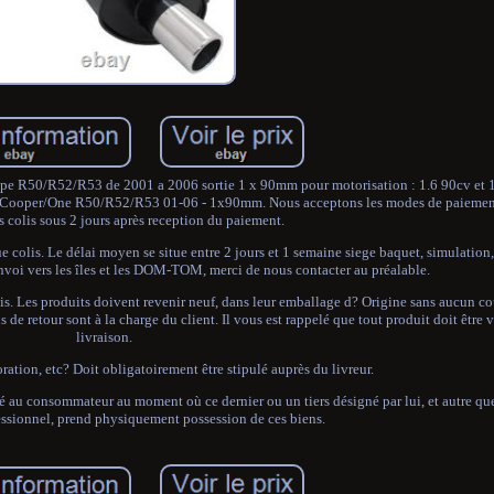
pe R50/R52/R53 de 2001 a 2006 sortie 1 x 90mm pour motorisation : 1.6 90cv et
ni Cooper/One R50/R52/R53 01-06 - 1x90mm. Nous acceptons les modes de paiemen
s colis sous 2 jours après reception du paiement.
que colis. Le délai moyen se situe entre 2 jours et 1 semaine siege baquet, simulation
envoi vers les îles et les DOM-TOM, merci de nous contacter au préalable.
is. Les produits doivent revenir neuf, dans leur emballage d? Origine sans aucun cou
de retour sont à la charge du client. Il vous est rappelé que tout produit doit être vé
livraison.
ration, etc? Doit obligatoirement être stipulé auprès du livreur.
 au consommateur au moment où ce dernier ou un tiers désigné par lui, et autre que
essionnel, prend physiquement possession de ces biens.