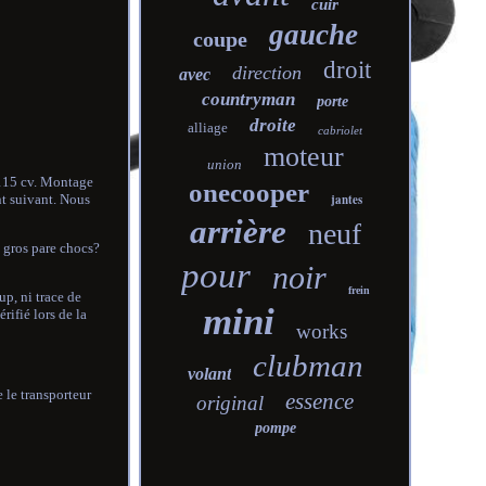
cuir
gauche
coupe
droit
direction
avec
countryman
porte
droite
alliage
cabriolet
moteur
union
 115 cv. Montage
onecooper
jantes
t suivant. Nous
arrière
neuf
, gros pare chocs?
pour
noir
frein
p, ni trace de
mini
rifié lors de la
works
clubman
volant
 le transporteur
essence
original
pompe