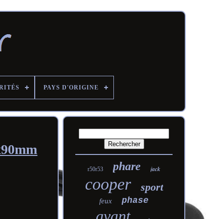
RITÉS
PAYS D'ORIGINE
1x90mm
phare
jack
r50r53
cooper
sport
phase
feux
avant