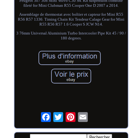
Peugeot 307 308 Mini Volvo C30 S4. Kit suspension combine
fileté for Mini Clubman R55 Cooper One D 2007 a 2014.
Assemblage de thermostat avec boîtier et capteur for Mini R55
R56 R57 1336. Timing Chain Kit Tendeur Calage Gear for Mini
R55 R56 R57 1.6 Cooper S JCW N14.
3 76mm Universal Aluminium Turbo Intercooler Pipe Kit 45 / 90 /
180 degrees.