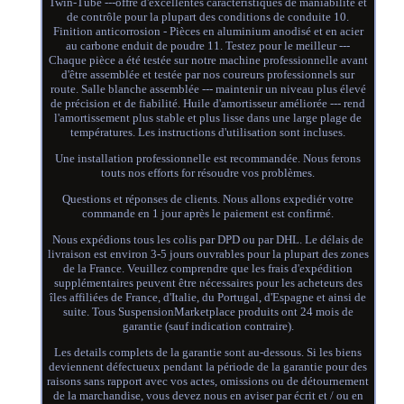
Twin-Tube ---offre d'excellentes caractéristiques de maniabilité et
de contrôle pour la plupart des conditions de conduite 10.
Finition anticorrosion - Pièces en aluminium anodisé et en acier
au carbone enduit de poudre 11. Testez pour le meilleur ---
Chaque pièce a été testée sur notre machine professionnelle avant
d'être assemblée et testée par nos coureurs professionnels sur
route. Salle blanche assemblée --- maintenir un niveau plus élevé
de précision et de fiabilité. Huile d'amortisseur améliorée --- rend
l'amortissement plus stable et plus lisse dans une large plage de
températures. Les instructions d'utilisation sont incluses.
Une installation professionnelle est recommandée. Nous ferons
touts nos efforts for résoudre vos problèmes.
Questions et réponses de clients. Nous allons expediér votre
commande en 1 jour après le paiement est confirmé.
Nous expédions tous les colis par DPD ou par DHL. Le délais de
livraison est environ 3-5 jours ouvrables pour la plupart des zones
de la France. Veuillez comprendre que les frais d'expédition
supplémentaires peuvent être nécessaires pour les acheteurs des
îles affiliées de France, d'Italie, du Portugal, d'Espagne et ainsi de
suite. Tous SuspensionMarketplace produits ont 24 mois de
garantie (sauf indication contraire).
Les details complets de la garantie sont au-dessous. Si les biens
deviennent défectueux pendant la période de la garantie pour des
raisons sans rapport avec vos actes, omissions ou de détournement
de la marchandise, vous devez nous en aviser par écrit et / ou en