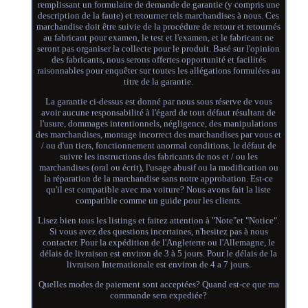
remplissant un formulaire de demande de garantie (y compris une
description de la faute) et retourner tels marchandises à nous. Ces
marchandise doit être suivie de la procédure de retour et retournés
au fabricant pour examen, le test et l'examen, et le fabricant ne
seront pas organiser la collecte pour le produit. Basé sur l'opinion
des fabricants, nous serons offertes opportunité et facilités
raisonnables pour enquêter sur toutes les allégations formulées au
titre de la garantie.
La garantie ci-dessus est donné par nous sous réserve de vous
avoir aucune responsabilité à l'égard de tout défaut résultant de
l'usure, dommages intentionnels, négligence, des manipulations
des marchandises, montage incorrect des marchandises par vous et
/ ou d'un tiers, fonctionnement anormal conditions, le défaut de
suivre les instructions des fabricants de nos et / ou les
marchandises (oral ou écrit), l'usage abusif ou la modification ou
la réparation de la marchandise sans notre approbation. Est-ce
qu'il est compatible avec ma voiture? Nous avons fait la liste
compatible comme un guide pour les clients.
Lisez bien tous les listings et faitez attention à "Note"et "Notice".
Si vous avez des questions incertaines, n'hesitez pas à nous
contacter. Pour la expédition de l'Angleterre ou l'Allemagne, le
délais de livraison est environ de 3 à 5 jours. Pour le délais de la
livraison Internationale est environ de 4 a 7 jours.
Quelles modes de paiement sont acceptées? Quand est-ce que ma
commande sera expediée?