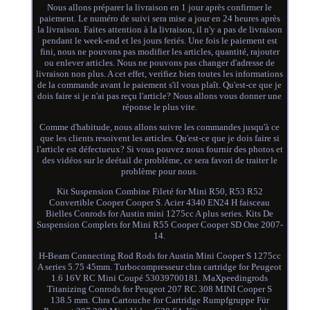
Nous allons préparer la livraison en 1 jour après confirmer le
paiement. Le numéro de suivi sera mise a jour en 24 heures après
la livraison. Faites attention à la livraison, il n'y a pas de livraison
pendant le week-end et les jours feriés. Une fois le paiement est
fini, nous ne pouvons pas modifier les articles, quantité, rajouter
ou enlever articles. Nous ne pouvons pas changer d'adresse de
livraison non plus. A cet effet, verifiez bien toutes les informations
de la commande avant le paiement s'il vous plaît. Qu'est-ce que je
dois faire si je n'ai pas reçu l'article? Nous allons vous donner une
réponse le plus vite.
Comme d'habitude, nous allons suivre les commandes jusqu'à ce
que les clients resoivent les articles. Qu'est-ce que je dois faire si
l'article est défectueux? Si vous pouvez nous fournir des photos et
des vidéos sur le deétail de problème, ce sera favori de traiter le
problème pour nous.
Kit Suspension Combine Fileté for Mini R50, R53 R52
Convertible Cooper Cooper S. Acier 4340 EN24 H faisceau
Bielles Conrods for Austin mini 1275cc A plus series. Kits De
Suspension Complets for Mini R55 Cooper Cooper SD One 2007-
14.
H-Beam Connecting Rod Rods for Austin Mini Cooper S 1275cc
A series 5.75 45mm. Turbocompresseur chra cartridge for Peugeot
1.6 16V RC Mini Coupé 53039700181. MaXpeedingrods
Titanizing Conrods for Peugeot 207 RC 308 MINI Cooper S
138.5 mm. Chra Cartouche for Cartridge Rumpfgruppe Für