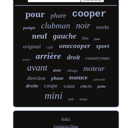
cooper
pour
phare
noir
clubman
works
pompe
neuf
gauche
feux
frein
onecooper
sport
original
cuir
arrière
droit
countryman
jantes
avant
moteur
avec
alliage
essence
direction
phase
cabriolet
coupe
droite
volant
r50r53
porte
mini
jack
union
Index
Contactez Nous