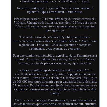
rebond. Supports supérieurs : boule d'oreiller à l'avant.
Taux de ressort avant : 6 kg/mm?? Taux de ressort arrière : 6
kg/mm?? Type d'amortisseur : Double tube.
Précharge du ressort : 7-10 mm. Précharge du ressort conseillée :
7-10 mm. Réglage de la hauteur abaissé de 1" à 3", ce qui permet
d'abaisser le centre de gravité et ajoute également une position
plus agressive.
Tension du ressort de précharge réglable pour réduire le
mouvement de secousse dans une certaine mesure 3. Amortisseur
réglable sur 24 niveaux - Cela vous permet de composer
parfaitement votre système de coil-overs.
Pour une conduite confortable et agréable, réglez l'amortissement
sur soft. Pour une conduite plus animée, réglez-le sur 16 clics.
Pour les journées de piste occasionnelles, réglez-le à fond.
Supports et casiers supérieurs en aluminium usiné CNC ---
excellente résistance et gain de poids 5. Supports inférieurs en
acier robuste --- très durables et fiables 6. Ressort amélioré --- plus
de 600 000 fois testés en continu pour garantir sa haute résistance
à la traction. Tous les inserts sont livrés avec de longues bottes en
caoutchouc ajustées --- pour mieux protéger l'amortisseur et être
durable.
Avec un meilleur réglage d'amortissement, vous obtiendrez à la
fois de meilleures performances et un meilleur confort. Structure