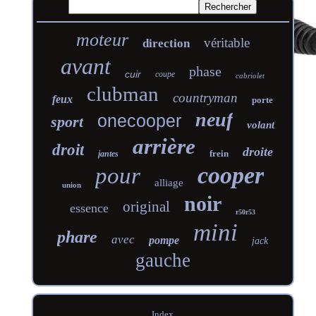
moteur
véritable
direction
avant
phase
cuir
coupe
cabriolet
clubman
countryman
feux
porte
neuf
onecooper
sport
volant
arrière
droit
droite
frein
jantes
cooper
pour
alliage
union
noir
original
essence
r50r53
mini
phare
avec
pompe
jack
gauche
Index