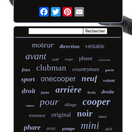
moteur
véritable
direction
avant
phase
cuir
coupe
cabriolet
clubman
countryman
feux
porte
neuf
onecooper
sport
volant
arrière
droit
droite
frein
jantes
cooper
pour
alliage
union
noir
original
essence
r50r53
mini
phare
avec
pompe
jack