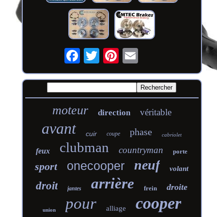
moteur
véritable
direction
avant
phase
cuir
coupe
cabriolet
clubman
countryman
feux
porte
neuf
onecooper
sport
volant
arrière
droit
droite
frein
jantes
cooper
pour
alliage
union